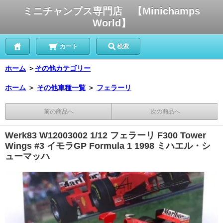
ミニチャンプス専門店 【Minichamps
World】
カート
検索
ホーム
＞
その他カテゴリー
ホーム
＞
その他車種一覧
＞
フェラーリ
前の商品へ
次の商品へ
Werk83 W12003002 1/12 フェラーリ F300 Tower
Wings #3 イモラGP Formula 1 1998 ミハエル・シ
ューマッハ